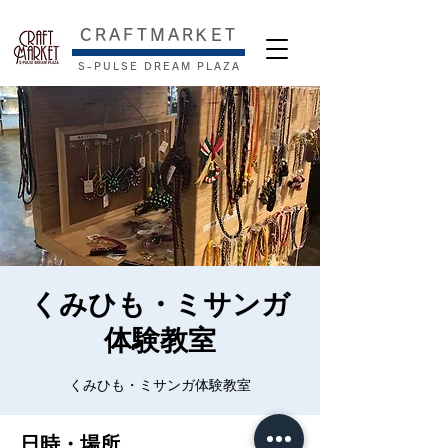
​CRAFTMARKET
S-PULSE DREAM PLAZA
くみひも・ミサンガ
体験教室
くみひも・ミサンガ体験教室
日時・場所