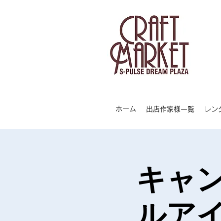
ホーム
出店作家様一覧
レン
キャ
ルア